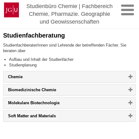
Zum
Johannes
Studienbüro Chemie | Fachbereich
Inhalt
Gutenberg-
Chemie, Pharmazie. Geographie
springen
Universität
und Geowissenschaften
Mainz
Studienfachberatung
Studienfachberater/innen sind Lehrende der betreffenden Fächer. Sie
beraten über
Aufbau und Inhalt der Studienfächer
Studienplanung
Bitte
Chemie
Button
klicken,
Bitte
Biomedizinische Chemie
um
Button
Inhalt
klicken,
zu
Bitte
Molekulare Biotechnologie
um
erweitern
Button
Inhalt
bzw.
klicken,
zu
zu
Bitte
Soft Matter and Materials
um
erweitern
reduzieren
Button
Inhalt
bzw.
klicken,
zu
zu
um
erweitern
reduzieren
Inhalt
bzw.
zu