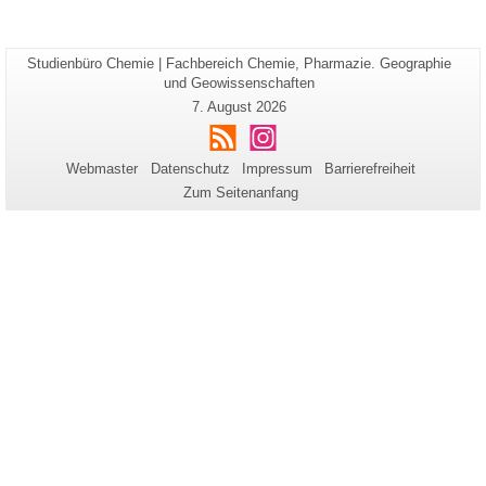
zu
erweitern
reduzieren
bzw.
zu
Seiten-
Studienbüro Chemie | Fachbereich Chemie, Pharmazie. Geographie
Zusätzliche
reduzieren
Name:
und Geowissenschaften
Informationen
Letzte
7. August 2026
zu
Aktualisierung:
RSS
Instagram
dieser
Seite
Webmaster
Datenschutz
Impressum
Barrierefreiheit
Zum Seitenanfang